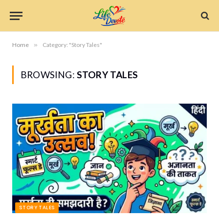
Home
»
Category: "Story Tales"
BROWSING:
STORY TALES
STORY TALES