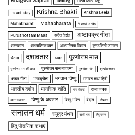
Bhagwat Saptah
HindiBlog
Hindi Tech Blog.
Krishna Bhakti
Krishna Leela
IndianHistory
Mahabharata
Mahabharat
Micro Habits
अष्टावक्र गीता
Purushottam Maas
अद्वैत वेदांत
आत्मज्ञान
आध्यात्मिक ज्ञान
आध्यात्मिक विज्ञान
कुण्डलिनी जागरण
दशावतार
पुरुषोत्तम मास
चेतना
ध्यान
पुरुषोत्तम मास माहात्म्य
पुरुषोत्तम मास की कथा
पुरुषोत्तम योग
ब्रह्मांड रहस्य
भगवान विष्णु
भगवद गीता
भगवद्गीता
भागवत कथा हिंदी
भारतीय दर्शन
मानसिक शांति
राजा जनक
योग वशिष्ठ
विष्णु के अवतार
विष्णु भक्ति
वेदांत
वामन अवतार
शेषनाग
सनातन धर्म
समुद्र मंथन
साक्षी भाव
हिंदू दर्शन
हिंदू पौराणिक कथाएं