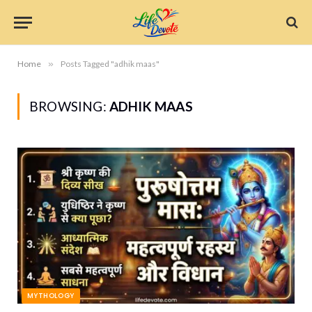
Home
»
Posts Tagged "adhik maas"
BROWSING:
ADHIK MAAS
MYTHOLOGY