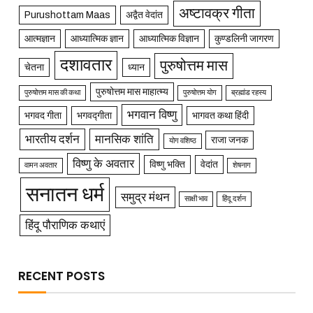
अष्टावक्र गीता
Purushottam Maas
अद्वैत वेदांत
आत्मज्ञान
आध्यात्मिक ज्ञान
आध्यात्मिक विज्ञान
कुण्डलिनी जागरण
दशावतार
पुरुषोत्तम मास
चेतना
ध्यान
पुरुषोत्तम मास माहात्म्य
पुरुषोत्तम मास की कथा
पुरुषोत्तम योग
ब्रह्मांड रहस्य
भगवान विष्णु
भगवद गीता
भगवद्गीता
भागवत कथा हिंदी
भारतीय दर्शन
मानसिक शांति
राजा जनक
योग वशिष्ठ
विष्णु के अवतार
विष्णु भक्ति
वेदांत
वामन अवतार
शेषनाग
सनातन धर्म
समुद्र मंथन
साक्षी भाव
हिंदू दर्शन
हिंदू पौराणिक कथाएं
RECENT POSTS