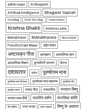
adhik maas
AI Blueprint
Bhagwat Saptah
Artificial Intelligence
HindiBlog
Hindi Tech Blog.
IndianHistory
Krishna Bhakti
Krishna Leela
Mahabharata
Mahabharat
Micro Habits
Purushottam Maas
अद्वैत वेदांत
अष्टावक्र गीता
आत्मज्ञान
आध्यात्मिक ज्ञान
आध्यात्मिक विज्ञान
कुण्डलिनी जागरण
चेतना
दशावतार
पुरुषोत्तम मास
ध्यान
पुरुषोत्तम मास माहात्म्य
पुरुषोत्तम मास की कथा
पुरुषोत्तम योग
भगवान विष्णु
भगवद गीता
भगवद्गीता
ब्रह्मांड रहस्य
भारतीय दर्शन
मानसिक शांति
भागवत कथा हिंदी
विष्णु के अवतार
राजा जनक
योग वशिष्ठ
वामन अवतार