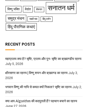
सनातन धर्म
विष्णु भक्ति
वेदांत
शेषनाग
समुद्र मंथन
साक्षी भाव
हिंदू दर्शन
हिंदू पौराणिक कथाएं
RECENT POSTS
महाप्रलय क्या है? सृष्टि, प्रलय और पुनः सृष्टि का ब्रह्माण्डीय रहस्य
July 5, 2026
क्षीरसागर का रहस्य | विष्णु शयन और ब्रह्माण्ड का रहस्य
July 3,
2026
भगवान विष्णु की नाभि से कमल क्यों निकला? सृष्टि का रहस्य
July 2,
2026
क्या आप Algorithm की कठपुतली हैं? पहचान बचाने का रहस्य
June 27, 2026