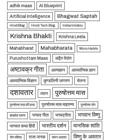
adhik maas
AI Blueprint
Bhagwat Saptah
Artificial Intelligence
HindiBlog
Hindi Tech Blog.
IndianHistory
Krishna Bhakti
Krishna Leela
Mahabharata
Mahabharat
Micro Habits
Purushottam Maas
अद्वैत वेदांत
अष्टावक्र गीता
आत्मज्ञान
आध्यात्मिक ज्ञान
आध्यात्मिक विज्ञान
कुण्डलिनी जागरण
चेतना
दशावतार
पुरुषोत्तम मास
ध्यान
पुरुषोत्तम मास माहात्म्य
पुरुषोत्तम मास की कथा
पुरुषोत्तम योग
भगवान विष्णु
भगवद गीता
भगवद्गीता
ब्रह्मांड रहस्य
भारतीय दर्शन
मानसिक शांति
भागवत कथा हिंदी
विष्णु के अवतार
राजा जनक
योग वशिष्ठ
वामन अवतार