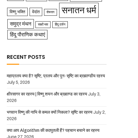
सनातन धर्म
विष्णु भक्ति
वेदांत
शेषनाग
समुद्र मंथन
साक्षी भाव
हिंदू दर्शन
हिंदू पौराणिक कथाएं
RECENT POSTS
महाप्रलय क्या है? सृष्टि, प्रलय और पुनः सृष्टि का ब्रह्माण्डीय रहस्य
July 5, 2026
क्षीरसागर का रहस्य | विष्णु शयन और ब्रह्माण्ड का रहस्य
July 3,
2026
भगवान विष्णु की नाभि से कमल क्यों निकला? सृष्टि का रहस्य
July 2,
2026
क्या आप Algorithm की कठपुतली हैं? पहचान बचाने का रहस्य
June 27, 2026