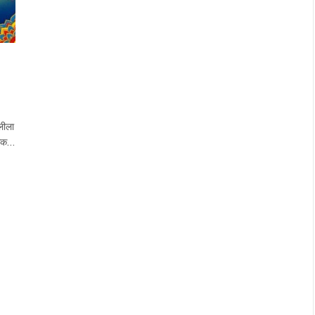
लीला
्मक…