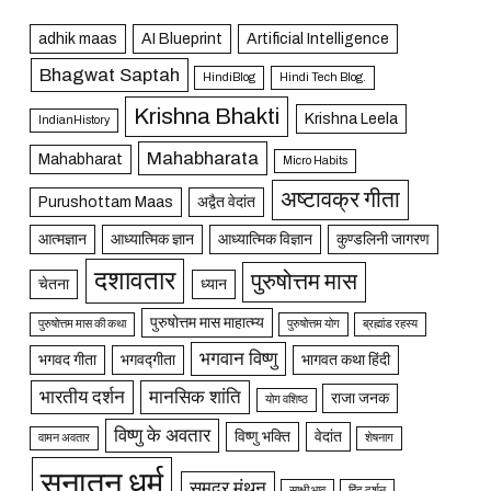
adhik maas
AI Blueprint
Artificial Intelligence
Bhagwat Saptah
HindiBlog
Hindi Tech Blog.
Krishna Bhakti
Krishna Leela
IndianHistory
Mahabharata
Mahabharat
Micro Habits
अष्टावक्र गीता
Purushottam Maas
अद्वैत वेदांत
आत्मज्ञान
आध्यात्मिक ज्ञान
आध्यात्मिक विज्ञान
कुण्डलिनी जागरण
दशावतार
पुरुषोत्तम मास
चेतना
ध्यान
पुरुषोत्तम मास माहात्म्य
पुरुषोत्तम मास की कथा
पुरुषोत्तम योग
ब्रह्मांड रहस्य
भगवान विष्णु
भगवद गीता
भगवद्गीता
भागवत कथा हिंदी
भारतीय दर्शन
मानसिक शांति
राजा जनक
योग वशिष्ठ
विष्णु के अवतार
विष्णु भक्ति
वेदांत
वामन अवतार
शेषनाग
सनातन धर्म
समुद्र मंथन
साक्षी भाव
हिंदू दर्शन