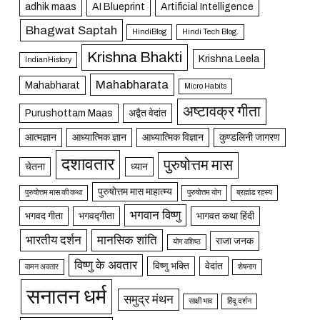
adhik maas
AI Blueprint
Artificial Intelligence
Bhagwat Saptah
HindiBlog
Hindi Tech Blog.
Krishna Bhakti
Krishna Leela
IndianHistory
Mahabharata
Mahabharat
Micro Habits
अष्टावक्र गीता
Purushottam Maas
अद्वैत वेदांत
आत्मज्ञान
आध्यात्मिक ज्ञान
आध्यात्मिक विज्ञान
कुण्डलिनी जागरण
दशावतार
पुरुषोत्तम मास
चेतना
ध्यान
पुरुषोत्तम मास माहात्म्य
पुरुषोत्तम मास की कथा
पुरुषोत्तम योग
ब्रह्मांड रहस्य
भगवान विष्णु
भगवद गीता
भगवद्गीता
भागवत कथा हिंदी
भारतीय दर्शन
मानसिक शांति
राजा जनक
योग वशिष्ठ
विष्णु के अवतार
विष्णु भक्ति
वेदांत
वामन अवतार
शेषनाग
सनातन धर्म
समुद्र मंथन
साक्षी भाव
हिंदू दर्शन