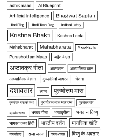
adhik maas
AI Blueprint
Bhagwat Saptah
Artificial Intelligence
HindiBlog
Hindi Tech Blog.
IndianHistory
Krishna Bhakti
Krishna Leela
Mahabharata
Mahabharat
Micro Habits
Purushottam Maas
अद्वैत वेदांत
अष्टावक्र गीता
आत्मज्ञान
आध्यात्मिक ज्ञान
आध्यात्मिक विज्ञान
कुण्डलिनी जागरण
चेतना
दशावतार
पुरुषोत्तम मास
ध्यान
पुरुषोत्तम मास माहात्म्य
पुरुषोत्तम मास की कथा
पुरुषोत्तम योग
भगवान विष्णु
भगवद गीता
भगवद्गीता
ब्रह्मांड रहस्य
भारतीय दर्शन
मानसिक शांति
भागवत कथा हिंदी
विष्णु के अवतार
राजा जनक
योग वशिष्ठ
वामन अवतार