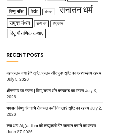
सनातन धर्म
विष्णु भक्ति
वेदांत
शेषनाग
समुद्र मंथन
साक्षी भाव
हिंदू दर्शन
हिंदू पौराणिक कथाएं
RECENT POSTS
महाप्रलय क्या है? सृष्टि, प्रलय और पुनः सृष्टि का ब्रह्माण्डीय रहस्य
July 5, 2026
क्षीरसागर का रहस्य | विष्णु शयन और ब्रह्माण्ड का रहस्य
July 3,
2026
भगवान विष्णु की नाभि से कमल क्यों निकला? सृष्टि का रहस्य
July 2,
2026
क्या आप Algorithm की कठपुतली हैं? पहचान बचाने का रहस्य
June 27, 2026