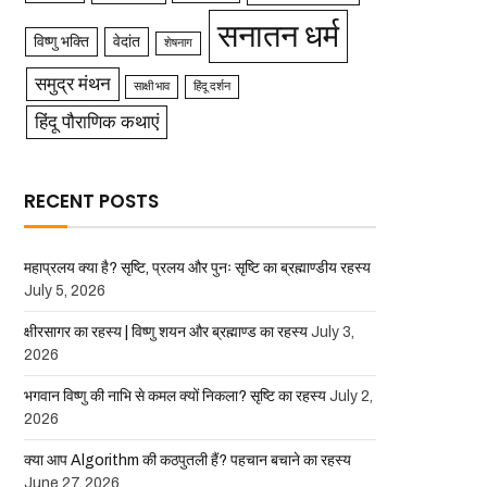
सनातन धर्म
विष्णु भक्ति
वेदांत
शेषनाग
समुद्र मंथन
साक्षी भाव
हिंदू दर्शन
हिंदू पौराणिक कथाएं
RECENT POSTS
महाप्रलय क्या है? सृष्टि, प्रलय और पुनः सृष्टि का ब्रह्माण्डीय रहस्य
July 5, 2026
क्षीरसागर का रहस्य | विष्णु शयन और ब्रह्माण्ड का रहस्य
July 3,
2026
भगवान विष्णु की नाभि से कमल क्यों निकला? सृष्टि का रहस्य
July 2,
2026
क्या आप Algorithm की कठपुतली हैं? पहचान बचाने का रहस्य
June 27, 2026