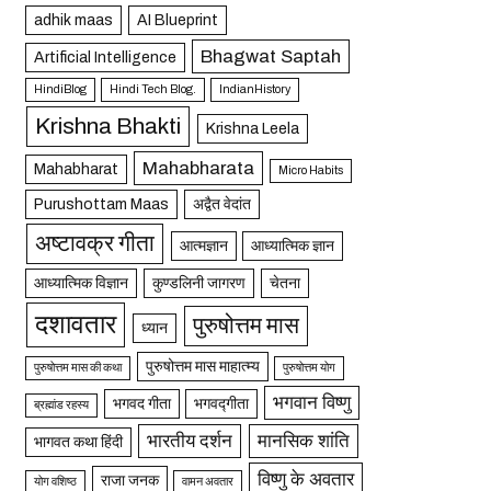
adhik maas
AI Blueprint
Bhagwat Saptah
Artificial Intelligence
HindiBlog
Hindi Tech Blog.
IndianHistory
Krishna Bhakti
Krishna Leela
Mahabharata
Mahabharat
Micro Habits
Purushottam Maas
अद्वैत वेदांत
अष्टावक्र गीता
आत्मज्ञान
आध्यात्मिक ज्ञान
आध्यात्मिक विज्ञान
कुण्डलिनी जागरण
चेतना
दशावतार
पुरुषोत्तम मास
ध्यान
पुरुषोत्तम मास माहात्म्य
पुरुषोत्तम मास की कथा
पुरुषोत्तम योग
भगवान विष्णु
भगवद गीता
भगवद्गीता
ब्रह्मांड रहस्य
भारतीय दर्शन
मानसिक शांति
भागवत कथा हिंदी
विष्णु के अवतार
राजा जनक
योग वशिष्ठ
वामन अवतार