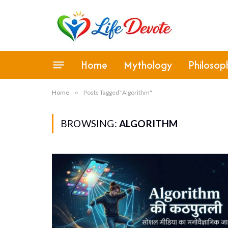
Home
Mythology
Philosop
Home
»
Posts Tagged "Algorithm"
BROWSING:
ALGORITHM