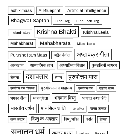
adhik maas
AI Blueprint
Artificial Intelligence
Bhagwat Saptah
HindiBlog
Hindi Tech Blog.
Krishna Bhakti
Krishna Leela
IndianHistory
Mahabharata
Mahabharat
Micro Habits
अष्टावक्र गीता
Purushottam Maas
अद्वैत वेदांत
आत्मज्ञान
आध्यात्मिक ज्ञान
आध्यात्मिक विज्ञान
कुण्डलिनी जागरण
दशावतार
पुरुषोत्तम मास
चेतना
ध्यान
पुरुषोत्तम मास माहात्म्य
पुरुषोत्तम मास की कथा
पुरुषोत्तम योग
ब्रह्मांड रहस्य
भगवान विष्णु
भगवद गीता
भगवद्गीता
भागवत कथा हिंदी
भारतीय दर्शन
मानसिक शांति
राजा जनक
योग वशिष्ठ
विष्णु के अवतार
विष्णु भक्ति
वेदांत
वामन अवतार
शेषनाग
सनातन धर्म
समुद्र मंथन
साक्षी भाव
हिंदू दर्शन