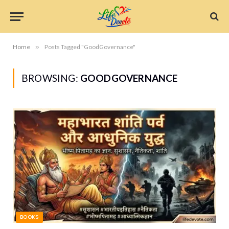
Home
»
Posts Tagged "GoodGovernance"
BROWSING:
GOODGOVERNANCE
BOOKS