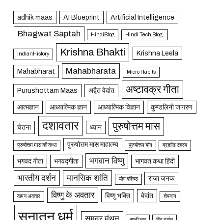
adhik maas
AI Blueprint
Artificial Intelligence
Bhagwat Saptah
HindiBlog
Hindi Tech Blog.
Krishna Bhakti
Krishna Leela
IndianHistory
Mahabharata
Mahabharat
Micro Habits
अष्टावक्र गीता
Purushottam Maas
अद्वैत वेदांत
आत्मज्ञान
आध्यात्मिक ज्ञान
आध्यात्मिक विज्ञान
कुण्डलिनी जागरण
दशावतार
पुरुषोत्तम मास
चेतना
ध्यान
पुरुषोत्तम मास माहात्म्य
पुरुषोत्तम मास की कथा
पुरुषोत्तम योग
ब्रह्मांड रहस्य
भगवान विष्णु
भगवद गीता
भगवद्गीता
भागवत कथा हिंदी
भारतीय दर्शन
मानसिक शांति
राजा जनक
योग वशिष्ठ
विष्णु के अवतार
विष्णु भक्ति
वेदांत
वामन अवतार
शेषनाग
सनातन धर्म
समुद्र मंथन
साक्षी भाव
हिंदू दर्शन