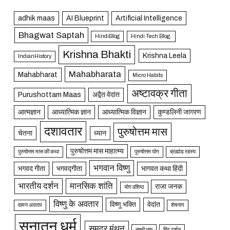
adhik maas
AI Blueprint
Artificial Intelligence
Bhagwat Saptah
HindiBlog
Hindi Tech Blog.
Krishna Bhakti
Krishna Leela
IndianHistory
Mahabharata
Mahabharat
Micro Habits
अष्टावक्र गीता
Purushottam Maas
अद्वैत वेदांत
आत्मज्ञान
आध्यात्मिक ज्ञान
आध्यात्मिक विज्ञान
कुण्डलिनी जागरण
दशावतार
पुरुषोत्तम मास
चेतना
ध्यान
पुरुषोत्तम मास माहात्म्य
पुरुषोत्तम मास की कथा
पुरुषोत्तम योग
ब्रह्मांड रहस्य
भगवान विष्णु
भगवद गीता
भगवद्गीता
भागवत कथा हिंदी
भारतीय दर्शन
मानसिक शांति
राजा जनक
योग वशिष्ठ
विष्णु के अवतार
विष्णु भक्ति
वेदांत
वामन अवतार
शेषनाग
सनातन धर्म
समुद्र मंथन
साक्षी भाव
हिंदू दर्शन