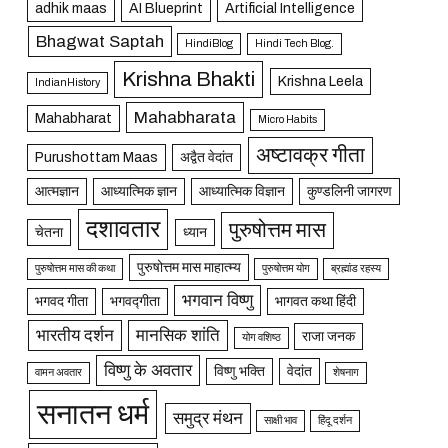
adhik maas
AI Blueprint
Artificial Intelligence
Bhagwat Saptah
HindiBlog
Hindi Tech Blog.
Krishna Bhakti
Krishna Leela
IndianHistory
Mahabharata
Mahabharat
Micro Habits
अष्टावक्र गीता
Purushottam Maas
अद्वैत वेदांत
आत्मज्ञान
आध्यात्मिक ज्ञान
आध्यात्मिक विज्ञान
कुण्डलिनी जागरण
दशावतार
पुरुषोत्तम मास
चेतना
ध्यान
पुरुषोत्तम मास माहात्म्य
पुरुषोत्तम मास की कथा
पुरुषोत्तम योग
ब्रह्मांड रहस्य
भगवान विष्णु
भगवद गीता
भगवद्गीता
भागवत कथा हिंदी
भारतीय दर्शन
मानसिक शांति
राजा जनक
योग वशिष्ठ
विष्णु के अवतार
विष्णु भक्ति
वेदांत
वामन अवतार
शेषनाग
सनातन धर्म
समुद्र मंथन
साक्षी भाव
हिंदू दर्शन