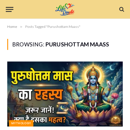
Home
»
Posts Tagged "Purushottam Maass"
BROWSING:
PURUSHOTTAM MAASS
MYTHOLOGY