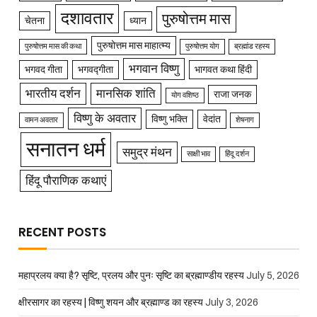
दशावतार
पुरुषोत्तम मास
चेतना
ध्यान
पुरुषोत्तम मास माहात्म्य
पुरुषोत्तम मास की कथा
पुरुषोत्तम योग
ब्रह्मांड रहस्य
भगवान विष्णु
भगवद गीता
भगवद्गीता
भागवत कथा हिंदी
भारतीय दर्शन
मानसिक शांति
राजा जनक
योग वशिष्ठ
विष्णु के अवतार
विष्णु भक्ति
वेदांत
वामन अवतार
शेषनाग
सनातन धर्म
समुद्र मंथन
साक्षी भाव
हिंदू दर्शन
हिंदू पौराणिक कथाएं
RECENT POSTS
महाप्रलय क्या है? सृष्टि, प्रलय और पुनः सृष्टि का ब्रह्माण्डीय रहस्य
July 5, 2026
क्षीरसागर का रहस्य | विष्णु शयन और ब्रह्माण्ड का रहस्य
July 3, 2026