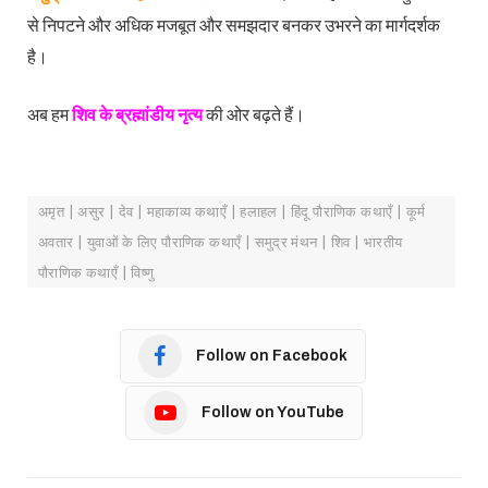
से निपटने और अधिक मजबूत और समझदार बनकर उभरने का मार्गदर्शक
है।
अब हम
शिव के ब्रह्मांडीय नृत्य
की ओर बढ़ते हैं।
अमृत ​​| असुर | देव | महाकाव्य कथाएँ | हलाहल | हिंदू पौराणिक कथाएँ | कूर्म
अवतार | युवाओं के लिए पौराणिक कथाएँ | समुद्र मंथन | शिव | भारतीय
पौराणिक कथाएँ | विष्णु
Follow on Facebook
Follow on YouTube