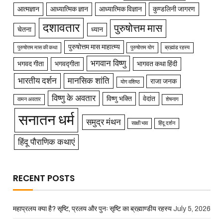
आत्मज्ञान
आध्यात्मिक ज्ञान
आध्यात्मिक विज्ञान
कुण्डलिनी जागरण
दशावतार
पुरुषोत्तम मास
चेतना
ध्यान
पुरुषोत्तम मास माहात्म्य
पुरुषोत्तम मास की कथा
पुरुषोत्तम योग
ब्रह्मांड रहस्य
भगवान विष्णु
भगवद गीता
भगवद्गीता
भागवत कथा हिंदी
भारतीय दर्शन
मानसिक शांति
राजा जनक
योग वशिष्ठ
विष्णु के अवतार
विष्णु भक्ति
वेदांत
वामन अवतार
शेषनाग
सनातन धर्म
समुद्र मंथन
साक्षी भाव
हिंदू दर्शन
हिंदू पौराणिक कथाएं
RECENT POSTS
महाप्रलय क्या है? सृष्टि, प्रलय और पुनः सृष्टि का ब्रह्माण्डीय रहस्य
July 5, 2026